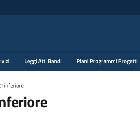
rvizi
Leggi Atti Bandi
Piani Programmi Progetti
1inferiore
feriore