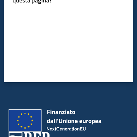
questa pagina?
Piani
Valuta da 1 a 5 stelle
Programmi
Progetti
Osservatorio
educazione
sicurezza
stradale
Seguici
su