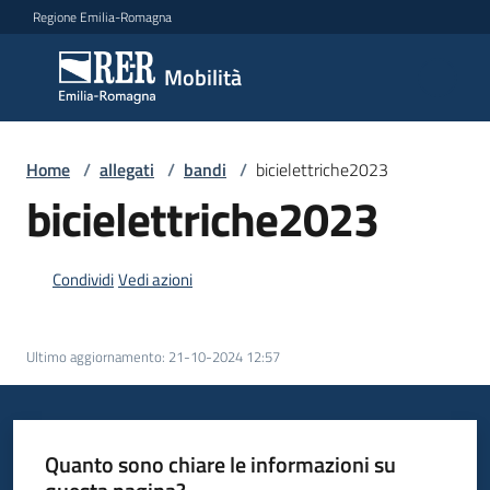
Vai al contenuto
Vai alla navigazione
Vai al footer
Regione Emilia-Romagna
Mobilità
Mobilità
Argomenti
Home
/
allegati
/
bandi
/
bicielettriche2023
bicielettriche2023
Novità
Condividi
Vedi azioni
Servizi
Ultimo aggiornamento
:
21-10-2024 12:57
Leggi
Atti
Bandi
Quanto sono chiare le informazioni su