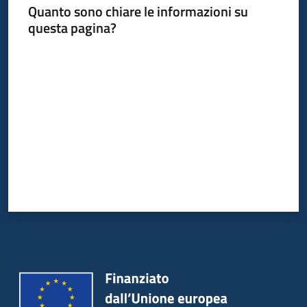
Quanto sono chiare le informazioni su
Piani
questa pagina?
Programmi
Progetti
Valuta da 1 a 5 stelle
Osservatorio
educazione
sicurezza
stradale
Seguici
su