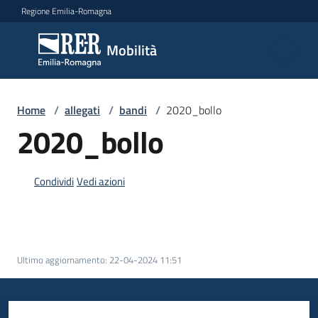
Vai al contenuto
Vai alla navigazione
Vai al footer
Regione Emilia-Romagna
Mobilità
Mobilità
Argomenti
Home
/
allegati
/
bandi
/
2020_bollo
2020_bollo
Novità
Condividi
Vedi azioni
Servizi
Ultimo aggiornamento
:
22-04-2024 11:51
Leggi
Atti
Bandi