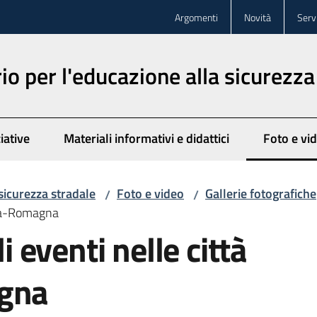
Argomenti
Novità
Servi
o per l'educazione alla sicurezza
iative
Materiali informativi e didattici
Foto e vi
Menu sele
sicurezza stradale
Foto e video
Gallerie fotografiche
/
/
ilia-Romagna
li eventi nelle città
agna