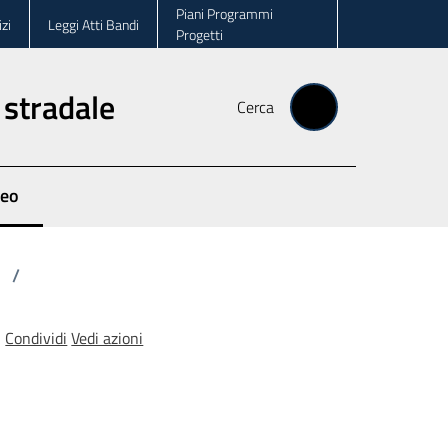
Piani Programmi
zi
Leggi Atti Bandi
Progetti
 stradale
Cerca
deo
zionato
/
Condividi
Vedi azioni