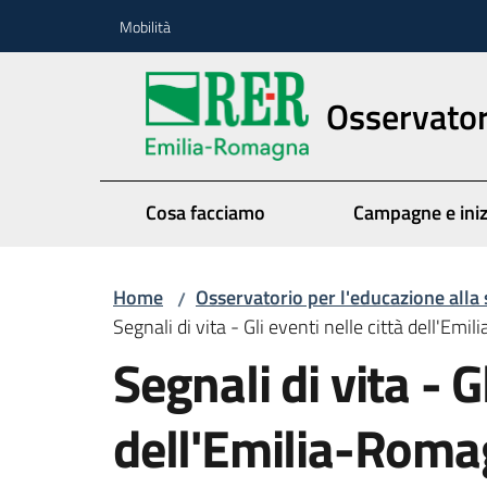
Vai al contenuto
Vai alla navigazione
Vai al footer
Mobilità
Osservatori
Cosa facciamo
Campagne e iniz
Home
Osservatorio per l'educazione alla 
/
Segnali di vita - Gli eventi nelle città dell'Em
Segnali di vita - G
dell'Emilia-Rom