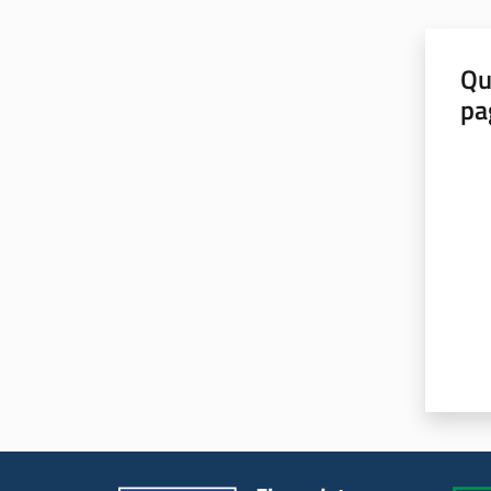
Qu
pa
Valut