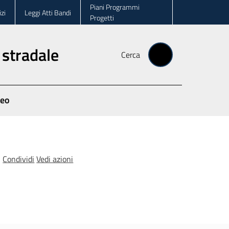
Piani Programmi
zi
Leggi Atti Bandi
Progetti
 stradale
Cerca
deo
Condividi
Vedi azioni