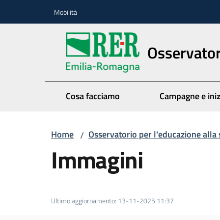
Vai al contenuto
Vai alla navigazione
Vai al footer
Mobilità
Osservatori
Cosa facciamo
Campagne e iniz
Home
Osservatorio per l'educazione alla 
/
Immagini
Ultimo aggiornamento
:
13-11-2025 11:37