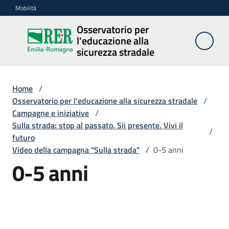
Vai al contenuto
Vai alla navigazione
Vai al footer
Mobilità
Osservatorio per
Osservatorio
l'educazione alla
per
sicurezza stradale
l'educazione
alla
sicurezza
Home
/
stradale
Osservatorio per l'educazione alla sicurezza stradale
/
Campagne e iniziative
/
Sulla strada: stop al passato. Sii presente. Vivi il
/
futuro
Cosa
Video della campagna "Sulla strada"
/
0-5 anni
facciamo
0-5 anni
Campagne
e
iniziative