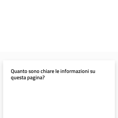
Menu selezionato
Materiali
informativi
e
didattici
Foto
e
video
Quanto sono chiare le informazioni su
questa pagina?
Valuta da 1 a 5 stelle
Mobilità
Argomenti