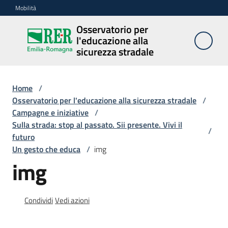
Vai al contenuto
Vai alla navigazione
Vai al footer
Mobilità
Osservatorio per
Osservatorio
l'educazione alla
per
sicurezza stradale
l'educazione
alla
sicurezza
Home
/
stradale
Osservatorio per l'educazione alla sicurezza stradale
/
Campagne e iniziative
/
Sulla strada: stop al passato. Sii presente. Vivi il
/
futuro
Cosa
Un gesto che educa
/
img
facciamo
img
Campagne
Condividi
Vedi azioni
e
iniziative