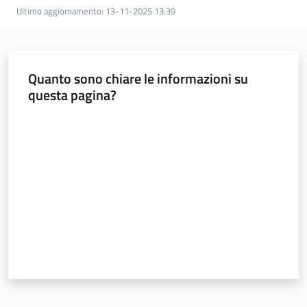
Menu selezionato
Ultimo aggiornamento
:
13-11-2025 13:39
Materiali
informativi
e
Quanto sono chiare le informazioni su
didattici
questa pagina?
Foto
Valuta da 1 a 5 stelle
e
video
Mobilità
Argomenti