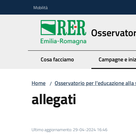
Vai al contenuto
Vai alla navigazione
Vai al footer
Mobilità
Osservatori
Cosa facciamo
Campagne e iniz
Menu seleziona
Home
Osservatorio per l'educazione alla 
/
allegati
Ultimo aggiornamento
:
29-04-2024 16:46