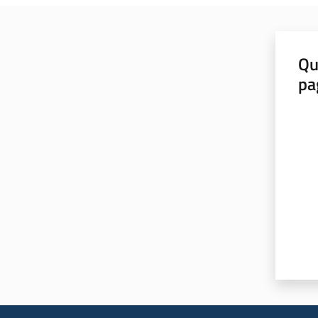
Qu
pa
Valut