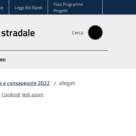
Piani Programmi
zi
Leggi Atti Bandi
Progetti
 stradale
Cerca
deo
ra e consapevole 2022
allegati
/
Condividi
Vedi azioni