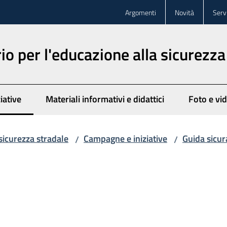
Argomenti
Novità
Servi
o per l'educazione alla sicurezza
iative
Materiali informativi e didattici
Foto e vi
to
sicurezza stradale
Campagne e iniziative
Guida sicu
/
/