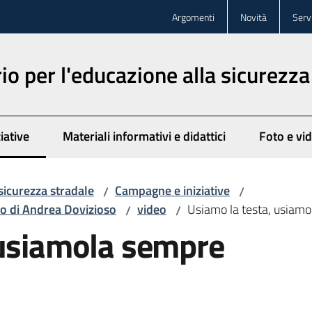
Argomenti
Novità
Servi
o per l'educazione alla sicurezza
iative
Materiali informativi e didattici
Foto e vi
to
sicurezza stradale
Campagne e iniziative
/
/
io di Andrea Dovizioso
video
Usiamo la testa, usiam
/
/
 usiamola sempre