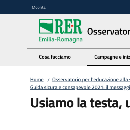
Vai al contenuto
Vai alla navigazione
Vai al footer
Mobilità
Osservatori
Cosa facciamo
Campagne e iniz
Menu seleziona
Home
Osservatorio per l'educazione alla 
/
Guida sicura e consapevole 2021: il messagg
Usiamo la testa,