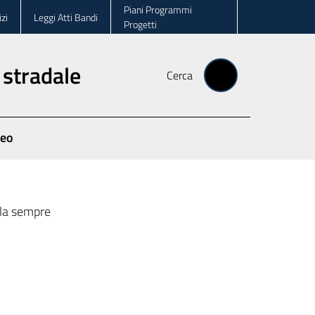
Piani Programmi
zi
Leggi Atti Bandi
Progetti
 stradale
Cerca
deo
ola sempre