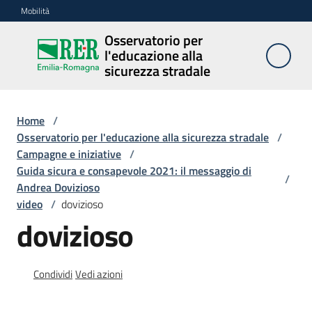
Vai al contenuto
Vai alla navigazione
Vai al footer
Mobilità
Osservatorio per
Osservatorio
l'educazione alla
per
sicurezza stradale
l'educazione
alla
sicurezza
Home
/
stradale
Osservatorio per l'educazione alla sicurezza stradale
/
Campagne e iniziative
/
Guida sicura e consapevole 2021: il messaggio di
/
Andrea Dovizioso
Cosa
video
/
dovizioso
facciamo
dovizioso
Campagne
Condividi
Vedi azioni
e
iniziative