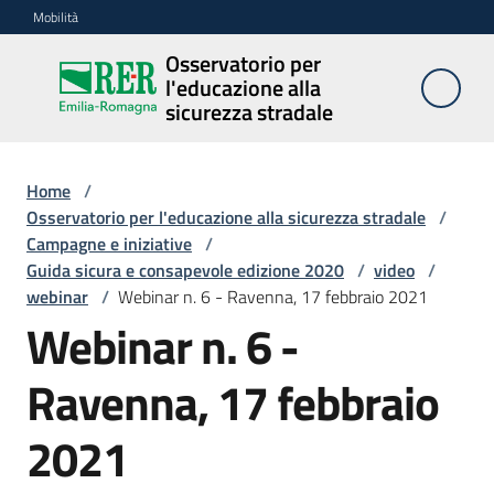
Vai al contenuto
Vai alla navigazione
Vai al footer
Mobilità
Osservatorio per
Osservatorio
l'educazione alla
per
sicurezza stradale
l'educazione
alla
sicurezza
Home
/
stradale
Osservatorio per l'educazione alla sicurezza stradale
/
Campagne e iniziative
/
Guida sicura e consapevole edizione 2020
/
video
/
webinar
/
Webinar n. 6 - Ravenna, 17 febbraio 2021
Cosa
Webinar n. 6 -
facciamo
Ravenna, 17 febbraio
Campagne
2021
e
iniziative