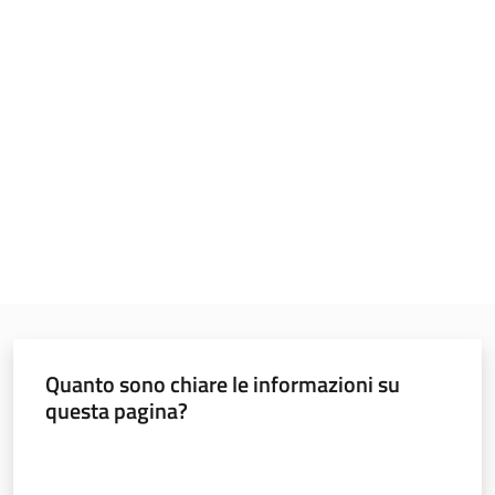
Menu selezionato
Materiali
informativi
e
didattici
Foto
e
video
Quanto sono chiare le informazioni su
Mobilità
questa pagina?
Valuta da 1 a 5 stelle
Argomenti