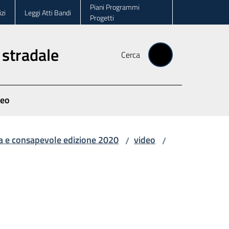
Piani Programmi
zi
Leggi Atti Bandi
Progetti
 stradale
Cerca
deo
a e consapevole edizione 2020
video
/
/