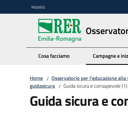
Vai al contenuto
Vai alla navigazione
Vai al footer
Mobilità
Osservatori
Cosa facciamo
Campagne e iniz
Menu seleziona
Home
Osservatorio per l'educazione alla 
/
guidasicura
Guida sicura e consapevole (1)
/
Guida sicura e co