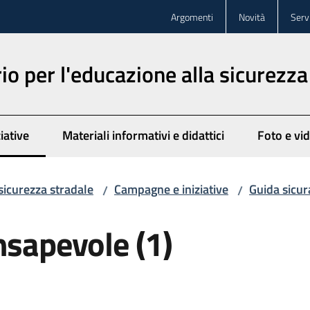
Argomenti
Novità
Servi
o per l'educazione alla sicurezza
iative
Materiali informativi e didattici
Foto e vi
to
sicurezza stradale
Campagne e iniziative
Guida sicur
/
/
nsapevole (1)