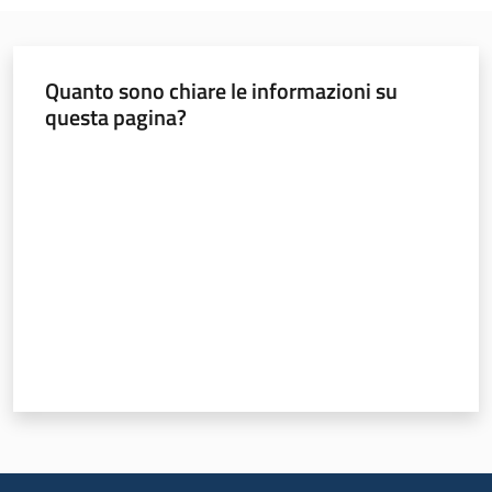
Menu selezionato
Materiali
informativi
Quanto sono chiare le informazioni su
e
questa pagina?
didattici
Valuta da 1 a 5 stelle
Foto
e
video
Mobilità
Argomenti