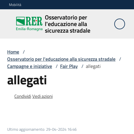
Vai al contenuto
Vai alla navigazione
Vai al footer
Mobilità
Osservatorio per
Osservatorio
l'educazione alla
per
sicurezza stradale
l'educazione
alla
sicurezza
Home
/
stradale
Osservatorio per l'educazione alla sicurezza stradale
/
Campagne e iniziative
/
Fair Play
/
allegati
allegati
Cosa
facciamo
Condividi
Vedi azioni
Campagne
e
Ultimo aggiornamento
:
29-04-2024 16:46
iniziative