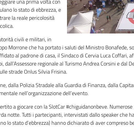
areggiare una prima volta con
mulano lo stato di ebbrezza, e
rare la reale pericolosità
colica.
ità civili e militari, in
acopo Morrone che ha portato i saluti del Ministro Bonafede, so
 affidato al padrone di casa, il Sindaco di Cervia Luca Coffari,
i, dall’Assessore regionale al Turismo Andrea Corsini e dal D
lle strade Onlus Silvia Frisina.
e, dalla Polizia Stradale alla Guardia di Finanza, dalla Capita
entale nell’organizzazione dell’evento.
vertito a giocare con la SlotCar #chiguidanonbeve. Numerose le
 notte. Tutti i partecipanti, intervistati dallo speaker che 
ulano lo stato d’ebbrezza) hanno dichiarato di aver compreso b