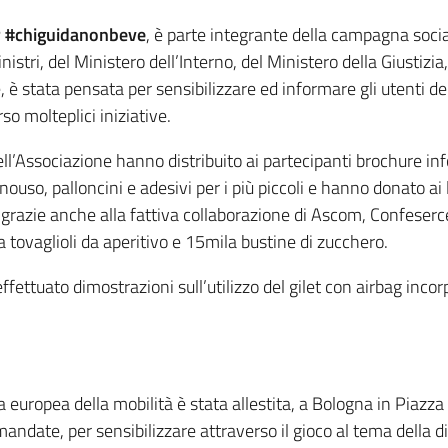
ar #chiguidanonbeve
, è parte integrante della campagna soc
istri, del Ministero dell’Interno, del Ministero della Giustizia
 stata pensata per sensibilizzare ed informare gli utenti de
so molteplici iniziative.
ell’Associazione hanno distribuito ai partecipanti brochure i
ouso, palloncini e adesivi per i più piccoli e hanno donato ai l
 grazie anche alla fattiva collaborazione di Ascom, Confeserce
la tovaglioli da aperitivo e 15mila bustine di zucchero.
ettuato dimostrazioni sull’utilizzo del gilet con airbag inco
uropea della mobilità è stata allestita, a Bologna in Piazza 
omandate, per sensibilizzare attraverso il gioco al tema della 