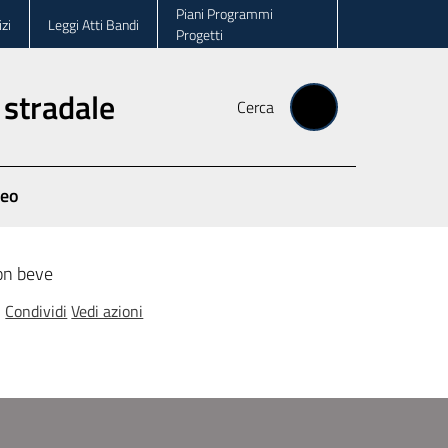
Piani Programmi
zi
Leggi Atti Bandi
Progetti
 stradale
Cerca
deo
on beve
Condividi
Vedi azioni