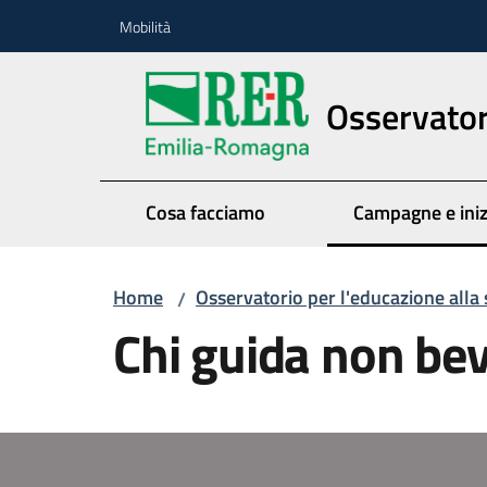
Vai al contenuto
Vai alla navigazione
Vai al footer
Mobilità
Osservatori
Cosa facciamo
Campagne e iniz
Menu seleziona
Home
Osservatorio per l'educazione alla 
/
Chi guida non be