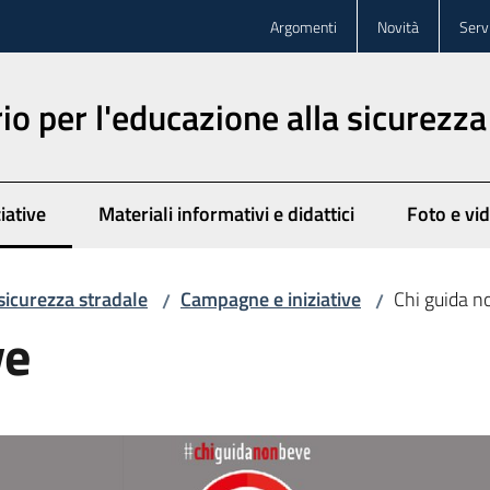
Argomenti
Novità
Servi
o per l'educazione alla sicurezza
iative
Materiali informativi e didattici
Foto e vi
to
sicurezza stradale
Campagne e iniziative
Chi guida n
/
/
ve