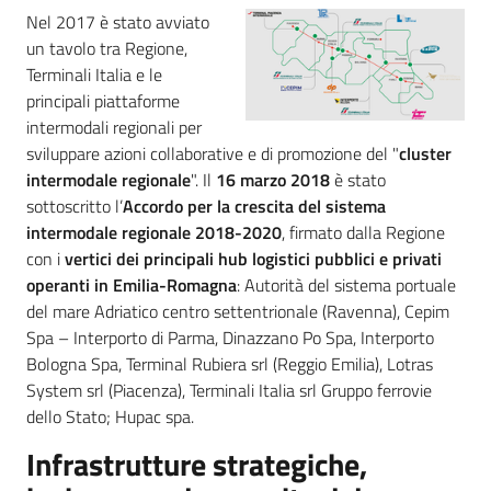
ferroviario
Nel 2017 è stato avviato
e
un tavolo tra Regione,
fluviomarittimo
Terminali Italia e le
principali piattaforme
Porto
intermodali regionali per
di
sviluppare azioni collaborative e di promozione del "
cluster
Ravenna
intermodale regionale
". Il
16 marzo 2018
è stato
sottoscritto l’
Accordo per la crescita del sistema
intermodale regionale 2018-2020
, firmato dalla Regione
con i
vertici dei principali hub logistici pubblici e privati
operanti in Emilia-Romagna
: Autorità del sistema portuale
del mare Adriatico centro settentrionale (Ravenna), Cepim
Mobilità
Spa – Interporto di Parma, Dinazzano Po Spa, Interporto
Bologna Spa, Terminal Rubiera srl (Reggio Emilia), Lotras
System srl (Piacenza), Terminali Italia srl Gruppo ferrovie
Argomenti
dello Stato; Hupac spa.
Infrastrutture strategiche,
Novità