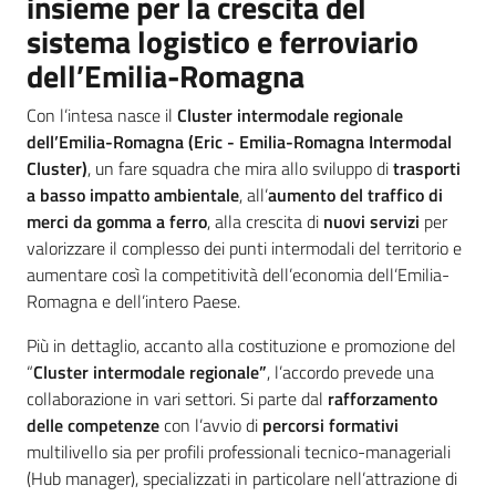
insieme per la crescita del
Servizi
sistema logistico e ferroviario
dell’Emilia-Romagna
Leggi Atti Bandi
Con l’intesa nasce il
Cluster intermodale regionale
dell’Emilia-Romagna (Eric - Emilia-Romagna Intermodal
Cluster)
, un fare squadra che mira allo sviluppo di
trasporti
Piani Programmi
a basso impatto ambientale
, all’
aumento del traffico di
Progetti
merci da gomma a ferro
, alla crescita di
nuovi servizi
per
valorizzare il complesso dei punti intermodali del territorio e
aumentare così la competitività dell’economia dell’Emilia-
Romagna e dell’intero Paese.
Più in dettaglio, accanto alla costituzione e promozione del
“
Cluster intermodale regionale”
, l’accordo prevede una
collaborazione in vari settori. Si parte dal
rafforzamento
delle competenze
con l’avvio di
percorsi formativi
multilivello sia per profili professionali tecnico-manageriali
(Hub manager), specializzati in particolare nell’attrazione di