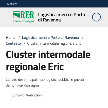
Vai al contenuto
Vai alla navigazione
Vai al footer
Mobilità
Logistica merci e Porto
Logistica
di Ravenna
merci e
Porto di
Ravenna
Home
/
Logistica merci e Porto di Ravenna
/
Contesto
/
Cluster intermodale regionale Eric
Cluster intermodale
Contesto
regionale Eric
Dati
La rete dei principali hub logistici pubblici e privati
e
dell'Emilia-Romagna
progetti
Condividi
Vedi azioni
Interventi
trasporto