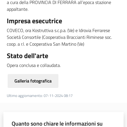
a cura della PROVINCIA DI FERRARA all’epoca stazione
appaltante.
Piani Programmi
Progetti
Impresa esecutrice
COVECO, ora Kostruttiva s.c.p.a. (Ve) e Idrovia Ferrarese
Società Consortile (Cooperativa Braccianti Riminese soc.
coop. a r.l. e Cooperativa San Martino (Ve)
Stato dell'arte
Opera conclusa e collaudata.
Galleria fotografica
Ultimo aggiornamento
:
07-11-2024 08:17
Quanto sono chiare le informazioni su