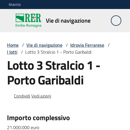
Vai al contenuto
Vai alla navigazione
Vai al footer
Mobilità
Vie di
Vie di navigazione
navigazione
Home
/
Vie di navigazione
/
Idrovia Ferrarese
/
Contesto
I lotti
/
Lotto 3 Stralcio 1 - Porto Garibaldi
e
Lotto 3 Stralcio 1 -
dati
Porto Garibaldi
Normativa
Condividi
Vedi azioni
Idrovia
ferrarese
Importo complessivo
Menu selezionato
21.000.000 euro