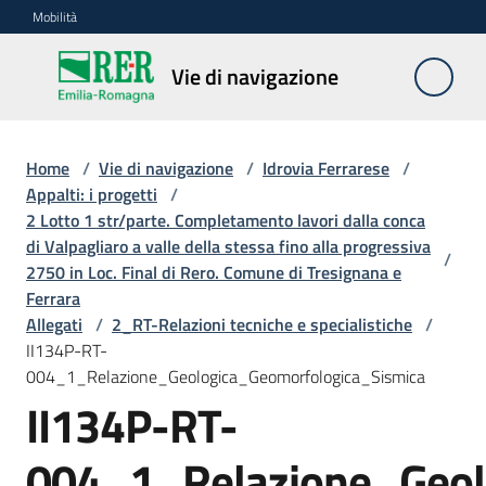
Vai al contenuto
Vai alla navigazione
Vai al footer
Mobilità
Vie di
Vie di navigazione
navigazione
Home
/
Vie di navigazione
/
Idrovia Ferrarese
/
Contesto
Appalti: i progetti
/
e
2 Lotto 1 str/parte. Completamento lavori dalla conca
dati
di Valpagliaro a valle della stessa fino alla progressiva
/
2750 in Loc. Final di Rero. Comune di Tresignana e
Ferrara
Normativa
Allegati
/
2_RT-Relazioni tecniche e specialistiche
/
II134P-RT-
004_1_Relazione_Geologica_Geomorfologica_Sismica
Idrovia
II134P-RT-
ferrarese
Menu selezionato
004_1_Relazione_Geol