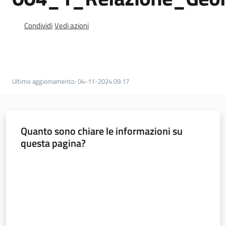
Condividi
Vedi azioni
Ultimo aggiornamento
:
04-11-2024 09:17
Mobilità
Argomenti
Quanto sono chiare le informazioni su
questa pagina?
Novità
Valuta da 1 a 5 stelle
Servizi
Leggi Atti Bandi