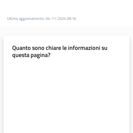
Ultimo aggiornamento
:
04-11-2024 09:16
Quanto sono chiare le informazioni su
Mobilità
questa pagina?
Valuta da 1 a 5 stelle
Argomenti
Novità
Servizi
Leggi Atti Bandi