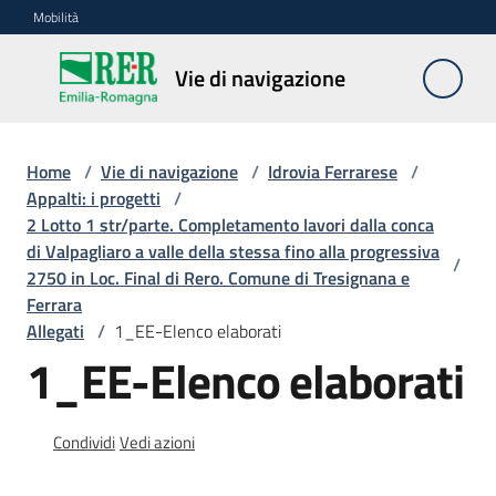
Vai al contenuto
Vai alla navigazione
Vai al footer
Mobilità
Vie di
Vie di navigazione
navigazione
Home
/
Vie di navigazione
/
Idrovia Ferrarese
/
Contesto
Appalti: i progetti
/
e
2 Lotto 1 str/parte. Completamento lavori dalla conca
dati
di Valpagliaro a valle della stessa fino alla progressiva
/
2750 in Loc. Final di Rero. Comune di Tresignana e
Ferrara
Normativa
Allegati
/
1_EE-Elenco elaborati
1_EE-Elenco elaborati
Idrovia
ferrarese
Condividi
Vedi azioni
Menu selezionato