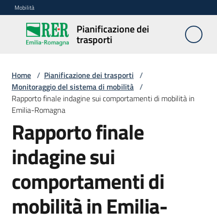
Vai al contenuto
Vai alla navigazione
Vai al footer
Mobilità
Pianificazione dei
Pianificazione
trasporti
dei trasporti
Home
/
Pianificazione dei trasporti
/
PRIT
Monitoraggio del sistema di mobilità
/
-
Rapporto finale indagine sui comportamenti di mobilità in
Piano
Emilia-Romagna
regionale
Rapporto finale
integrato
trasporti
indagine sui
Modellazione
comportamenti di
dei
trasporti
mobilità in Emilia-