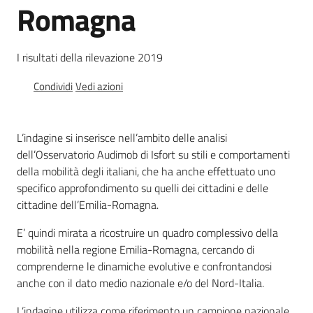
Monitoraggio
Romagna
del
sistema
di
I risultati della rilevazione 2019
mobilità
Menu selezionato
Condividi
Vedi azioni
L’indagine si inserisce nell’ambito delle analisi
dell’Osservatorio Audimob di Isfort su stili e comportamenti
Mobilità
della mobilità degli italiani, che ha anche effettuato uno
specifico approfondimento su quelli dei cittadini e delle
cittadine dell’Emilia-Romagna.
Argomenti
E’ quindi mirata a ricostruire un quadro complessivo della
Novità
mobilità nella regione Emilia-Romagna, cercando di
comprenderne le dinamiche evolutive e confrontandosi
anche con il dato medio nazionale e/o del Nord-Italia.
Servizi
L’indagine utilizza come riferimento un campione nazionale,