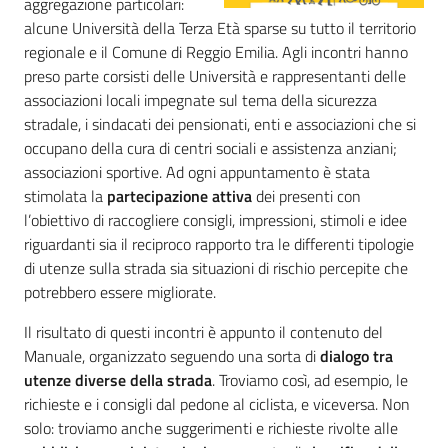
aggregazione particolari:
Novità
alcune Università della Terza Età sparse su tutto il territorio
regionale e il Comune di Reggio Emilia. Agli incontri hanno
Servizi
preso parte corsisti delle Università e rappresentanti delle
associazioni locali impegnate sul tema della sicurezza
Leggi Atti Bandi
stradale, i sindacati dei pensionati, enti e associazioni che si
occupano della cura di centri sociali e assistenza anziani;
associazioni sportive. Ad ogni appuntamento è stata
stimolata la
partecipazione attiva
dei presenti con
l’obiettivo di raccogliere consigli, impressioni, stimoli e idee
Piani Programmi
riguardanti sia il reciproco rapporto tra le differenti tipologie
Progetti
di utenze sulla strada sia situazioni di rischio percepite che
potrebbero essere migliorate.
Il risultato di questi incontri è appunto il contenuto del
Manuale, organizzato seguendo una sorta di
dialogo tra
utenze diverse della strada
. Troviamo così, ad esempio, le
richieste e i consigli dal pedone al ciclista, e viceversa. Non
solo: troviamo anche suggerimenti e richieste rivolte alle