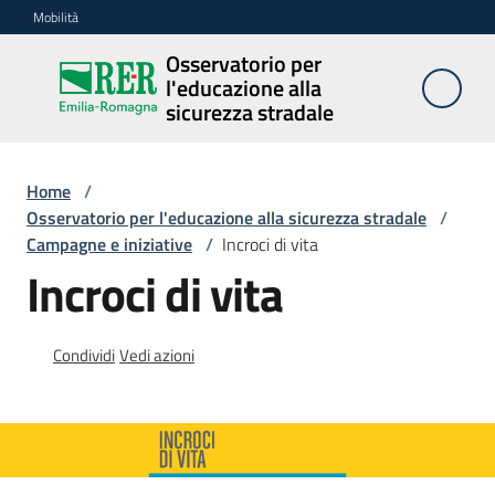
Vai al contenuto
Vai alla navigazione
Vai al footer
Mobilità
Osservatorio per
Osservatorio
l'educazione alla
per
sicurezza stradale
l'educazione
alla
sicurezza
Home
/
stradale
Osservatorio per l'educazione alla sicurezza stradale
/
Campagne e iniziative
/
Incroci di vita
Incroci di vita
Cosa
facciamo
Condividi
Vedi azioni
Campagne
e
iniziative