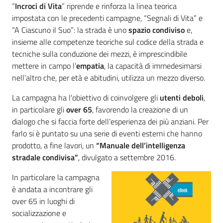
Menu selezionato
“
Incroci di Vita
” riprende e rinforza la linea teorica
impostata con le precedenti campagne, “Segnali di Vita” e
Materiali
“A Ciascuno il Suo”: la strada è uno
spazio condiviso
e,
informativi
insieme alle competenze teoriche sul codice della strada e
e
tecniche sulla conduzione dei mezzi, è imprescindibile
didattici
mettere in campo l’
empatia
, la capacità di immedesimarsi
nell’altro che, per età e abitudini, utilizza un mezzo diverso.
Foto
e
La campagna ha l'obiettivo di coinvolgere gli
utenti deboli
,
video
in particolare gli
over 65
, favorendo la creazione di un
dialogo che si faccia forte dell’esperienza dei più anziani. Per
farlo si è puntato su una serie di eventi esterni che hanno
prodotto, a fine lavori, un
“Manuale dell’intelligenza
stradale condivisa”
, divulgato a settembre 2016.
In particolare la campagna
Mobilità
è andata a incontrare gli
over 65 in luoghi di
Argomenti
socializzazione e