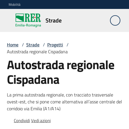
Vai al contenuto
Vai alla navigazione
Vai al footer
Mobilità
Strade
Strade
Home
/
Strade
/
Progetti
/
Contesto
Autostrada regionale Cispadana
Autostrada regionale
Progetti
Menu selezionato
Cispadana
Strumenti
La prima autostrada regionale, con tracciato trasversale
ovest-est, che si pone come alternativa all’asse centrale del
Sicurezza
corridoio via Emilia (A1/A14)
stradale
Condividi
Vedi azioni