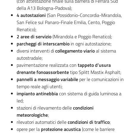
(con attestazione finale sulla barriera di Ferrara Sud
della A13 Bologna-Padova);
4 autostazioni
(San Possidonio-Concordia-Mirandola,
San Felice sul Panaro-Finale Emilia, Cento, Poggio
Renatico);
2 aree di servizio
(Mirandola e Poggio Renatico);
parcheggi di interscambio
in ogni autostazione;
diversi interventi di
collegamento viario
al sistema
autostradale;
pavimentazione realizzata con
tappeto d’usura
drenante fonoassorbente
tipo Splitt Mastix Asphalt;
pannelli a messaggio variabile
per le comunicazioni in
tempo reale agli utenti;
impianto antinebbia
con sistema di guida luminosa a
led;
stazioni di rilevamento delle
condizioni
meteorologiche
;
rilevatori automatici delle
condizioni di traffico
;
opere per la
protezione acustica
(come le barriere