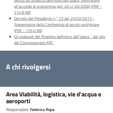
servizi sul progetto definitivo dell’opera, preliminare
all’accordo di programma (art. 40 Lr 20/2000)
(
PDF
-
274,8 KB
)
Decreto del Presidente n° 23 del 25/02/2013 -
Sospensione della Conferenza di servizi preliminare
(
PDF
-
125,0 KB
)
Gli elaborati del Progetto definitivo dell'opera - dal sito
del Concessionario ARC
A chi rivolgersi
Area Viabilità, logistica, vie d'acqua e
aeroporti
Responsabile:
Federica Ropa