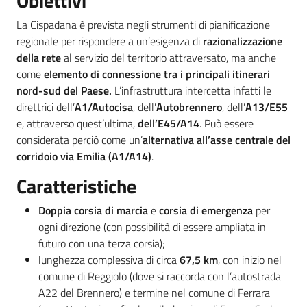
Obiettivi
La Cispadana è prevista negli strumenti di pianificazione
Piani Programmi
regionale per rispondere a un’esigenza di
razionalizzazione
Progetti
della rete
al servizio del territorio attraversato, ma anche
come
elemento di connessione tra i principali itinerari
nord-sud del Paese.
L’infrastruttura intercetta infatti le
direttrici dell’
A1/Autocisa
, dell’
Autobrennero
, dell’
A13/E55
e, attraverso quest’ultima,
dell’E45/A14
. Può essere
considerata perciò come un’
alternativa all’asse centrale del
corridoio via Emilia (A1/A14)
.
Caratteristiche
Doppia corsia di marcia
e
corsia di emergenza
per
ogni direzione (con possibilità di essere ampliata in
futuro con una terza corsia);
lunghezza complessiva di circa
67,5 km
, con inizio nel
comune di Reggiolo (dove si raccorda con l’autostrada
A22 del Brennero) e termine nel comune di Ferrara