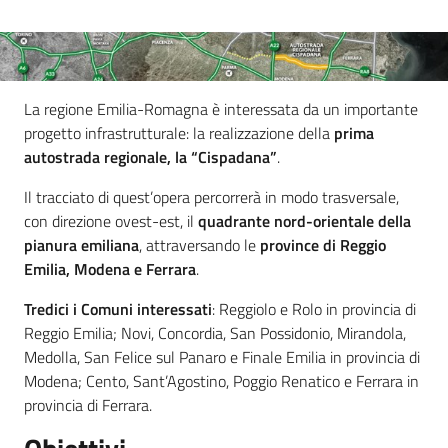
La regione Emilia-Romagna è interessata da un importante
progetto infrastrutturale: la realizzazione della
prima
autostrada regionale, la “Cispadana”
.
Mobilità
Il tracciato di quest’opera percorrerà in modo trasversale,
con direzione ovest-est, il
quadrante nord-orientale della
Argomenti
pianura emiliana
, attraversando le
province di Reggio
Emilia, Modena e Ferrara
.
Novità
Tredici i Comuni interessati
: Reggiolo e Rolo in provincia di
Reggio Emilia; Novi, Concordia, San Possidonio, Mirandola,
Servizi
Medolla, San Felice sul Panaro e Finale Emilia in provincia di
Modena; Cento, Sant’Agostino, Poggio Renatico e Ferrara in
Leggi Atti Bandi
provincia di Ferrara.