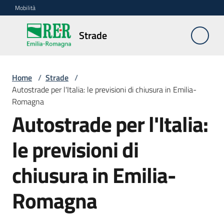
Vai al contenuto
Vai alla navigazione
Vai al footer
Mobilità
Strade
Strade
Home
/
Strade
/
Contesto
Autostrade per l'Italia: le previsioni di chiusura in Emilia-
Romagna
Progetti
Autostrade per l'Italia:
Strumenti
le previsioni di
chiusura in Emilia-
Sicurezza
Romagna
stradale