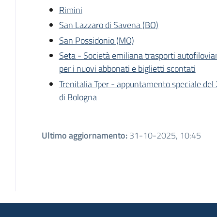
Rimini
San Lazzaro di Savena (BO)
San Possidonio (MO)
Seta - Società emiliana trasporti autofilovia
per i nuovi abbonati e biglietti scontati
Trenitalia Tper - appuntamento speciale del
di Bologna
Ultimo aggiornamento
:
31-10-2025, 10:45