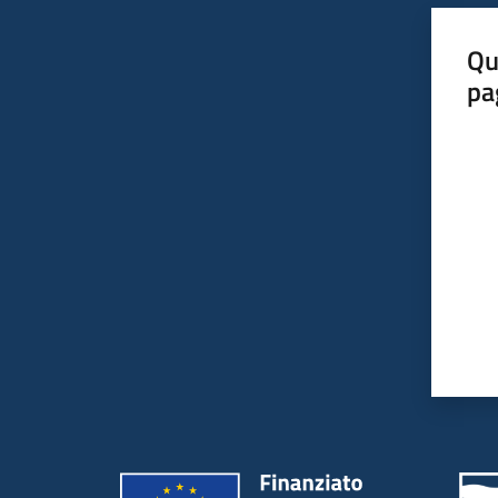
Qu
pa
Valut