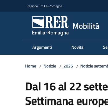
Vai al contenuto
Vai alla navigazione
Vai al footer
Regione Emilia-Romagna
Mobilità
Argomenti
Novità
Se
Home
Notizie
2025
Notizie settem
/
/
/
Salta al contenuto
Dal 16 al 22 sett
Settimana europe