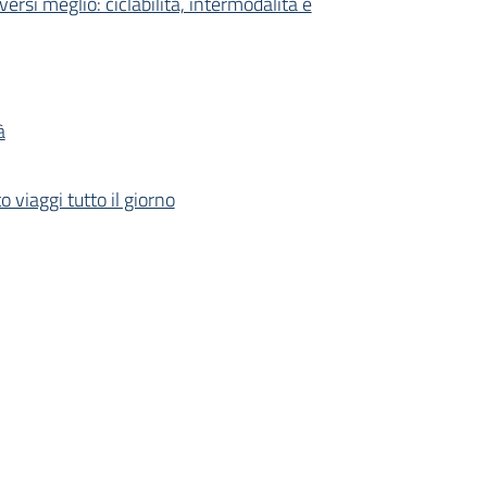
si meglio: ciclabilità, intermodalità e
à
 viaggi tutto il giorno